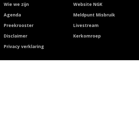
Wie we zijn
Website NGK
Agenda
Meldpunt Misbruik
Preekrooster
Livestream
Disclaimer
Kerkomroep
Privacy verklaring
Kom in Contact
Nijkerkendijk 20
7442 LS Nijverdal
Email:
scriba@ngknijverdal.nl