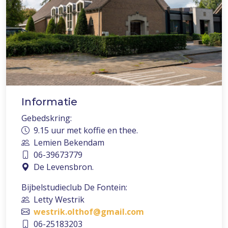
Informatie
Gebedskring:
9.15 uur met koffie en thee.
Lemien Bekendam
06-39673779
De Levensbron.
Bijbelstudieclub De Fontein:
Letty Westrik
westrik.olthof@gmail.com
06-25183203